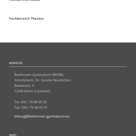
Fachbereich Theater
ADRESSE
Beethoven-Gymnasium (06Y06)
Schulleiterin: Dr. Gunilla Neukirchen
Barbarastr. 9
12249 Berlin (Lankwitz)
Tel: 030 / 76 89 05 30
Fax: 030 / 76 89 05 41
leitung@beethoven-gymnasium.eu
INFO