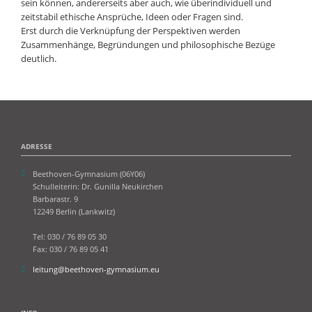
sein können, andererseits aber auch, wie überindividuell und
zeitstabil ethische Ansprüche, Ideen oder Fragen sind.
Erst durch die Verknüpfung der Perspektiven werden
Zusammenhänge, Begründungen und philosophische Bezüge
deutlich.
ADRESSE
Beethoven-Gymnasium (06Y06)
Schulleiterin: Dr. Gunilla Neukirchen
Barbarastr. 9
12249 Berlin (Lankwitz)
Tel: 030 / 76 89 05 30
Fax: 030 / 76 89 05 41
leitung@beethoven-gymnasium.eu