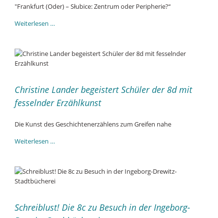
"Frankfurt (Oder) – Słubice: Zentrum oder Peripherie?“
Geografie-
Weiterlesen …
Exkursion
des
11.
Jahrgangs
nach
Frankfurt
Christine Lander begeistert Schüler der 8d mit
(Oder)
-
fesselnder Erzählkunst
Słubice
Die Kunst des Geschichtenerzählens zum Greifen nahe
Christine
Weiterlesen …
Lander
begeistert
Schüler
der
8d
mit
Schreiblust! Die 8c zu Besuch in der Ingeborg-
fesselnder