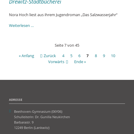
Erzählkunst
Drewitz-Stadtbücherei
Nora Hoch liest aus ihrem Jugendroman „Das Salzwasserjahr“
Schreiblust!
Weiterlesen …
Die
8c
zu
Seite 7 von 45
Besuch
in
« Anfang
Zurück
4
5
6
7
8
9
10
der
Vorwärts
Ende »
Ingeborg-
Drewitz-
Stadtbücherei
ADRESSE
Beethoven-Gymnasium (06Y06)
Schulleiterin: Dr. Gunilla Neukirchen
Barbarastr. 9
12249 Berlin (Lankwitz)