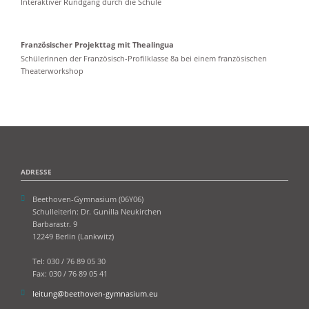
Interaktiver Rundgang durch die Schule
Französischer Projekttag mit Thealingua
SchülerInnen der Französisch-Profilklasse 8a bei einem französischen
Theaterworkshop
ADRESSE
Beethoven-Gymnasium (06Y06)
Schulleiterin: Dr. Gunilla Neukirchen
Barbarastr. 9
12249 Berlin (Lankwitz)
Tel: 030 / 76 89 05 30
Fax: 030 / 76 89 05 41
leitung@beethoven-gymnasium.eu